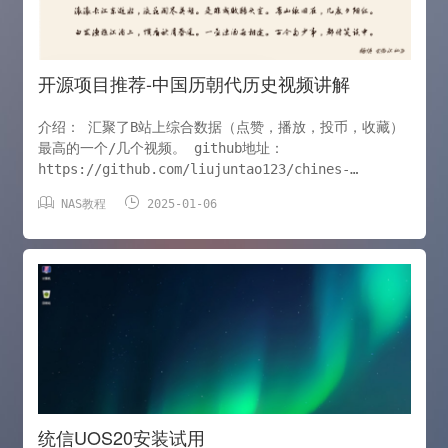
开源项目推荐-中国历朝代历史视频讲解
介绍： 汇聚了B站上综合数据（点赞，播放，投币，收藏）
最高的一个/几个视频。 github地址：
https://github.com/liujuntao123/chines-
history-video 演示地址（可能会挂）：


NAS教程
2025-01-06
https://historyline.19921014.xyz/ 预览图： 三皇
五帝 前3800年-前1920年 三皇五帝 三皇五帝是中国传说
中的君主，是“三皇”与“五帝”的合称。从三皇时代到五帝时
代，中华文明探源工程称其为古国时代，在夏朝之前。其历
年无确数，最少数千年。 夏朝 前2070年-前1600年 夏朝
夏朝（约
统信UOS20安装试用