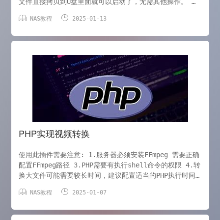
文件直接拷贝到U盘里面就可以启动了，无需其他操作。 官
网： https://www.ventoy.net/cn/ 下载地址：


NAS教程
2025-01-13
https://www.ventoy.net/cn/download.html 安装 插
入u盘 安装成功后，将iso或其他类型的镜像文件拷贝至u盘
插入需要安装系统的电脑，指定u盘启动即可 注意：如果在
选择镜像后出现黑屏一般是镜像不支持导致具体错误原因可
以主板设置为legacy引导方式，此时不再黑屏，可查看错误
信息
PHP实现视频转换
使用此插件需要注意: 1.服务器必须安装FFmpeg 需要正确
配置FFmpeg路径 3.PHP需要有执行shell命令的权限 4.转
换大文件可能需要较长时间，建议配置适当的PHP执行时间
限制 建议在使用前测试FFmpeg是否正确安装并可用。 <?


NAS教程
2025-01-07
php class videotowebm { /** * 插件配置方法 *
@return array 配置数组 */ function config() {
$configs = array(); $configs[] = array(