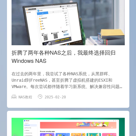
https://pan.quark.cn/s/e6726412631c 软件截图 软
件体积仅2.13MB,但功能却极其丰富，诸如系统管理、磁盘
管理、隐私、Win11管理、启动项管理、垃圾清
折腾了两年各种NAS之后，我最终选择回归
Windows NAS
在过去的两年里，我尝试了各种NAS系统，从黑群晖、
Unraid到FreeNAS，甚至折腾了虚拟机搭建的ESXI和
VMware。每次尝试都伴随着学习新系统、解决兼容性问题以
及应对各种莫名其妙的故障。最终，我选择回归Windows


NAS教程
2025-02-20
NAS，原因很简单：Windows NAS在易用性、兼容性和功能
性上，综合表现最好。以下是我选择Windows NAS的几点核
心原因。 1.易用性：上手简单，学习成本低 Windows作为
全球最流行的桌面操作系统，其用户界面和操作逻辑对大多
数人来说都非常熟悉。相比Linux内核的NAS系统（如群晖、
Unraid等），Windows NAS无需学习复杂的命令行操作或