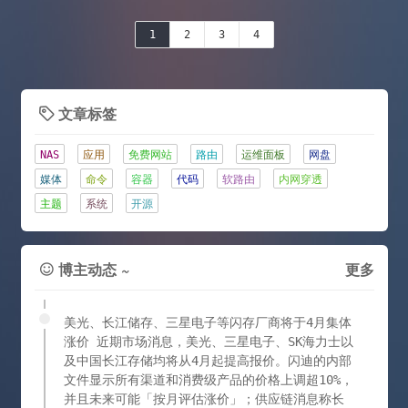
1
2
3
4
文章标签

NAS
应用
免费网站
路由
运维面板
网盘
媒体
命令
容器
代码
软路由
内网穿透
主题
系统
开源
博主动态 ~
更多

美光、长江储存、三星电子等闪存厂商将于4月集体
涨价 近期市场消息，美光、三星电子、SK海力士以
及中国长江存储均将从4月起提高报价。闪迪的内部
文件显示所有渠道和消费级产品的价格上调超10%，
并且未来可能「按月评估涨价」；供应链消息称长