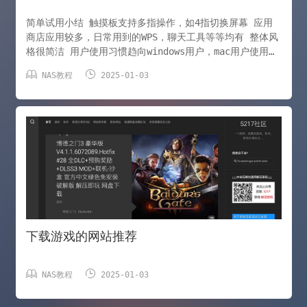
简单试用小结 触摸板支持多指操作，如4指切换屏幕 应用
商店应用较多，日常用到的WPS，聊天工具等等均有 整体风
格很简洁 用户使用习惯趋向windows用户，mac用户使用时
遇到的问题基本与使用win一致 u盘系统格式支持基本全支


NAS教程
2025-01-03
持如mac不支持的ntfs也支持 简单介绍 官网
https://www.chinauos.com/ 准备工具 镜像 rufus 或
软碟通 U盘（8G以上） 安装 基本可以无人值守，本人安装
未踩到任何坑，直接安装成功 界面 桌面 应用商店 我的电
脑 设置
下载游戏的网站推荐


NAS教程
2025-01-03