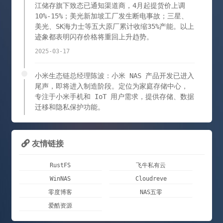
江储存旗下致态已通知渠道商，4月起提货价上调
10%-15%；美光新加坡工厂发生断电事故；三星、
美光、SK海力士等五大原厂累计收缩35%产能。以上
迹象都表明闪存价格将重回上升趋势。
2025-03-17
小米生态链总经理陈波：小米 NAS 产品开发已进入
尾声，即将进入制造阶段。定位为家庭存储中心，
专注于小米手机和 IoT 用户需求，提供存储、数据
迁移和隐私保护功能。
2025-01-21
友情链接

关于任意设备观看IPTV，iKuai增加了这个功能，
这次你真的要丢掉机顶盒了吗？
RustFS
飞牛私有云
2025-01-02
WinNAS
Cloudreve
零度博客
NAS五零
使用OpenVPN在路由器之间异地组网
爱酷资源
2025-01-02